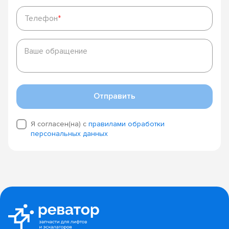
Телефон
*
Телефон
*
Ваше
обращение
Ваше обращение
Отправить
Я согласен(на) с
правилами обработки
персональных данных