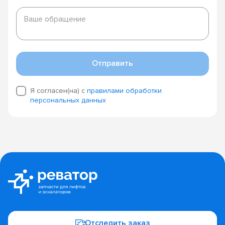
Ваше
обращение
Ваше обращение
Отправить
Я согласен(на) с
правилами обработки
персональных данных
Отследить заказ