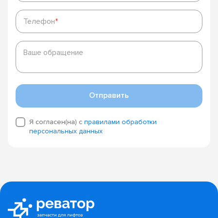
Телефон
*
Телефон
*
Ваше
обращение
Ваше обращение
Отправить
Я согласен(на) с
правилами обработки
персональных данных