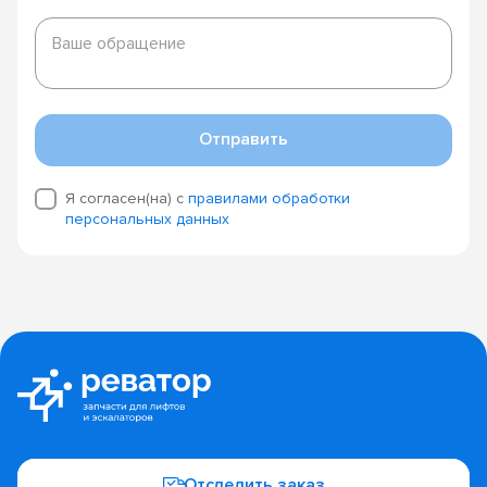
Ваше
обращение
Ваше обращение
Отправить
Я согласен(на) с
правилами обработки
персональных данных
Отследить заказ