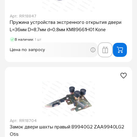
Арт.: RR18847
Пружина устройства экстренного открытия двери
L=36мм D=8,7мм d=0,8мм KM89661H01 Kone
В наличии:
1 шт
Цена по запросу
Арт.: RR18704
Замок двери шахты правый B9940G2 ZAA9940LG2
Otis