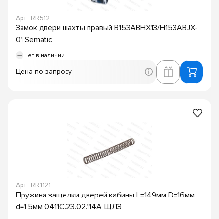
Арт.: RR512
Замок двери шахты правый B153ABHX13/H153ABJX-
01 Sematic
Нет в наличии
Цена по запросу
Арт.: RR1121
Пружина защелки дверей кабины L=149мм D=16мм
d=1,5мм 0411С.23.02.114А ЩЛЗ