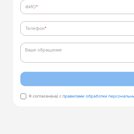
ФИО
*
ФИО
*
Телефон
*
Телефон
*
Ваше
обращение
Ваше обращение
Я согласен(на) с
правилами обработки персональн