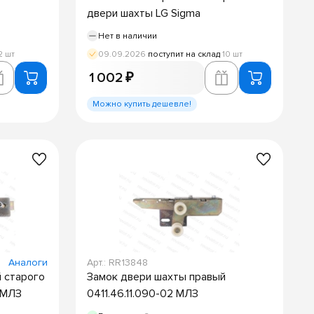
двери шахты LG Sigma
Нет в наличии
2 шт
09.09.2026
поступит на склад
10 шт
1 002 ₽
Можно купить дешевле!
Аналоги
Арт.: RR13848
 старого
Замок двери шахты правый
 МЛЗ
0411.46.11.090-02 МЛЗ