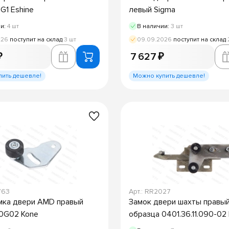
9G1 Eshine
левый Sigma
ии:
4 шт
В наличии:
3 шт
026
поступит на склад
3 шт
09.09.2026
поступит на склад
₽
7 627 ₽
пить дешевле!
Можно купить дешевле!
763
Арт.: RR2027
мка двери AMD правый
Замок двери шахты правый
0G02 Kone
образца 0401.36.11.090-02