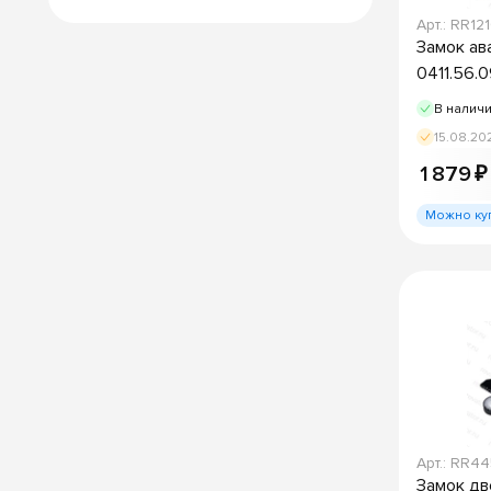
Арт.: RR12
Замок ав
0411.56.
В налич
15.08.20
1 879 ₽
Можно ку
Арт.: RR44
Замок дв