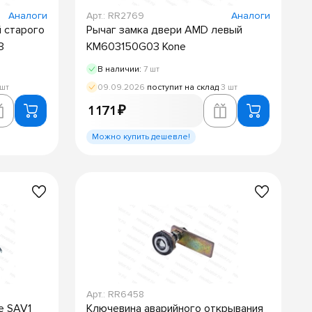
Аналоги
Арт.: RR2769
Аналоги
 старого
Рычаг замка двери AMD левый
З
KM603150G03 Kone
В наличии:
7 шт
 шт
09.09.2026
поступит на склад
3 шт
1 171 ₽
Можно купить дешевле!
Арт.: RR6458
е SAV1
Ключевина аварийного открывания