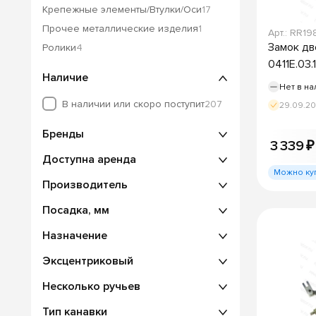
Крепежные элементы/Втулки/Оси
17
Прочее металлические изделия
1
Арт.: RR19
Замок дв
Ролики
4
0411Е.03
Наличие
Нет в на
В наличии или скоро поступит
207
29.09.2
Бренды
3 339 ₽
Доступна аренда
Можно ку
Производитель
Посадка, мм
Назначение
Эксцентриковый
Несколько ручьев
Тип канавки