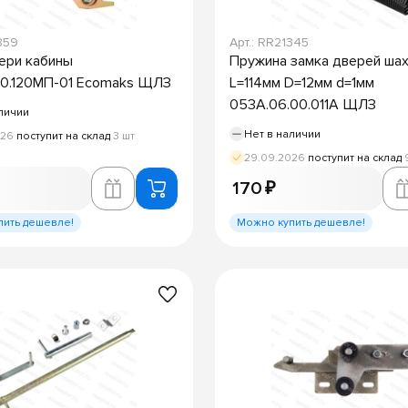
859
Арт.: RR21345
ери кабины
Пружина замка дверей ша
.10.120МП-01 Ecomaks ЩЛЗ
L=114мм D=12мм d=1мм
053А.06.00.011А ЩЛЗ
личии
Нет в наличии
026
поступит на склад
3 шт
29.09.2026
поступит на склад
170 ₽
пить дешевле!
Можно купить дешевле!