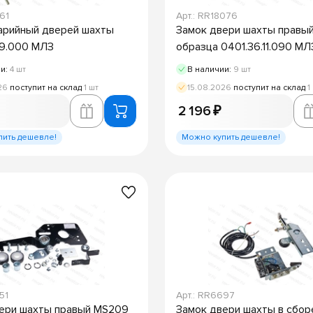
161
Арт.: RR18076
арийный дверей шахты
Замок двери шахты правый
09.000 МЛЗ
образца 0401.36.11.090 МЛ
ии:
4 шт
В наличии:
9 шт
26
поступит на склад
1 шт
15.08.2026
поступит на склад
1
2 196 ₽
пить дешевле!
Можно купить дешевле!
51
Арт.: RR6697
ери шахты правый MS209
Замок двери шахты в сбор