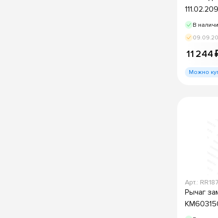
111.02.20
В налич
09.09.2
11 244 
Можно ку
Арт.: RR18
Рычаг за
KM60315